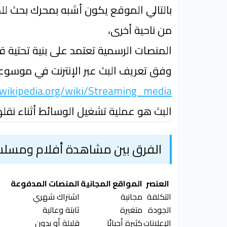
بالتالي الموقع يكون أشبه بمحرك بحث لل
من ناحية أخرى،
المنصات الرسمية تعتمد على بنية تحتية 
وفق تعريف البث عبر الإنترنت في موسوعة 
.wikipedia.org/wiki/Streaming_media
البث هو عملية تشغيل الوسائط أثناء نقلها
الفرق بين مشاهدة أفلام ومسلسل
العنصر
المواقع المجانية
المنصات المدفوعة
التكلفة
مجانية
اشتراك شهري
الجودة
متغيرة
ثابتة وعالية
الإعلانات
كثيرة أحيانًا
قليلة أو بدون