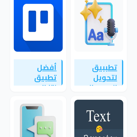
تطببيق
أفضل
لتحويل
تطبيق
الصوت الي
لتنظيم
كتابة
المهام
بشكل
وإدارة
احترافي
المشاريع
بسهولة