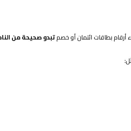
ء أرقام بطاقات ائتمان أو خصم
تبدو صحيحة من الناح
ل: