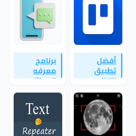
أفضل
برنامج
تطبيق
معرفه
لتنظيم
الرسائل
المهام
المحذوفه
وإدارة
من
المشاريع
الواتساب
بسهولة
والماسنجر