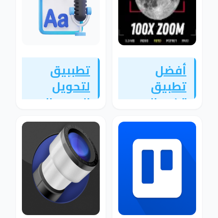
أفضل
تطببيق
تطبيق
لتحويل
تكبير الصور
الصوت الي
وتحسين
كتابة
الجودة
بشكل
بدقة عالية
احترافي