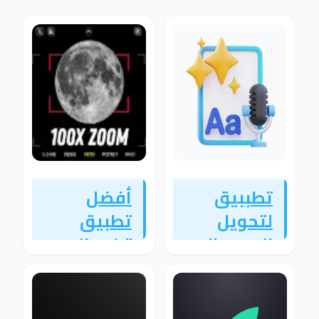
تطببيق
أفضل
لتحويل
تطبيق
الصوت الي
تكبير الصور
كتابة
وتحسين
بشكل
الجودة
احترافي
بدقة عالية