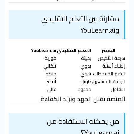
مقارنة بين التعلم التقليدي
وYouLearn.ai
العنصر
التعلم التقليدي
YouLearn.ai
سرعة التلخيص
بطيئة
فورية
إنشاء أسئلة
يدوي
تلقائي
تنظيم الملاحظات
يدوي
منظم
الوقت المستغرق
طويل
أقصر
التفاعل
محدود
عالي
المنصة تقلل الجهد وتزيد الكفاءة.
من يمكنه الاستفادة من
YouLearn.ai؟